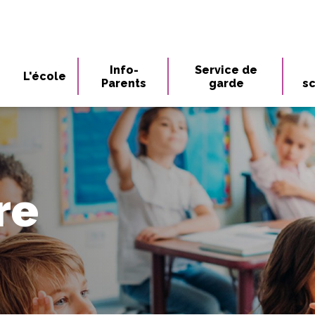
Info-
Service de
L'école
Parents
garde
sc
re