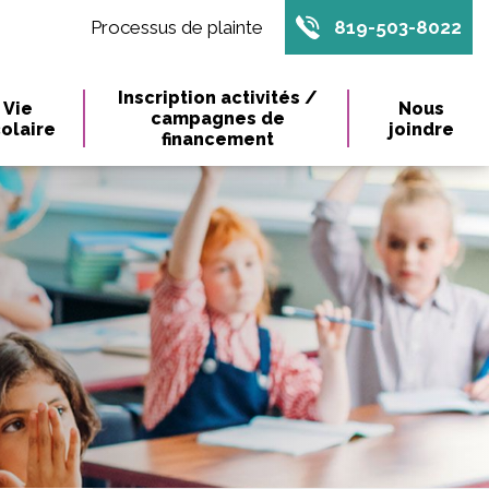
Processus de plainte
819-503-8022
Inscription activités /
Vie
Nous
campagnes de
olaire
joindre
financement