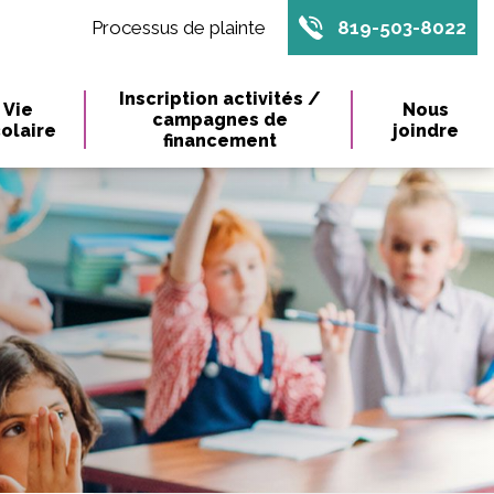
Processus de plainte
819-503-8022
Inscription activités /
Vie
Nous
campagnes de
olaire
joindre
financement