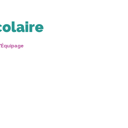
e
colaire
L'Équipage