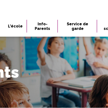
Info-
Service de
L'école
Parents
garde
sc
nts