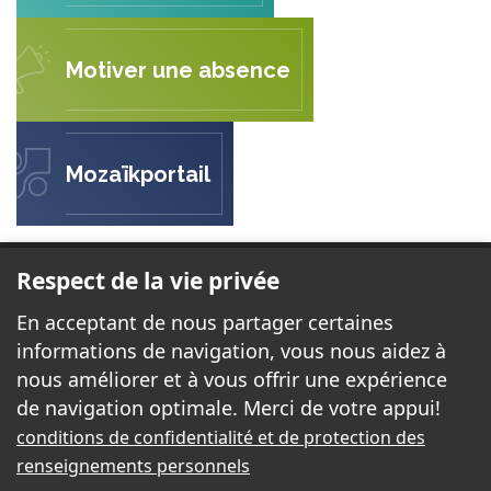
Motiver une absence
Mozaïkportail
ÉCOLE L'ÉQUIPAGE
Respect de la vie privée
20 rue de l'école
En acceptant de nous partager certaines
Val-des-Monts, QC J8N 7A9
informations de navigation, vous nous aidez à
nous améliorer et à vous offrir une expérience
de navigation optimale. Merci de votre appui!
Téléphone:
819-503-8022
conditions de confidentialité et de protection des
Télécopieur:
819-671-0014
renseignements personnels
Courriel:
equipage@cssd.gouv.qc.ca