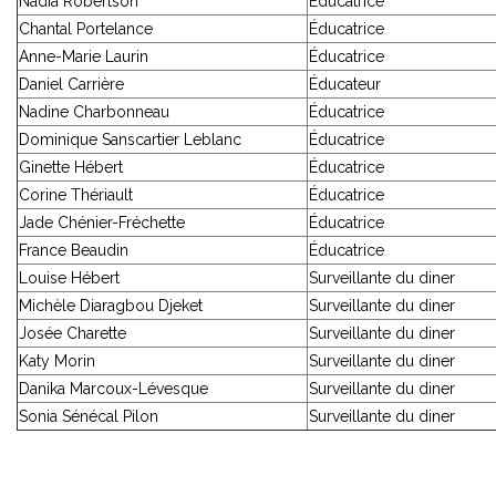
Nadia Robertson
Éducatrice
Chantal Portelance
Éducatrice
Anne-Marie Laurin
Éducatrice
Daniel Carrière
Éducateur
Nadine Charbonneau
Éducatrice
Dominique Sanscartier Leblanc
Éducatrice
Ginette Hébert
Éducatrice
Corine Thériault
Éducatrice
Jade Chénier-Fréchette
Éducatrice
France Beaudin
Éducatrice
Louise Hébert
Surveillante du diner
Michèle Diaragbou Djeket
Surveillante du diner
Josée Charette
Surveillante du diner
Katy Morin
Surveillante du diner
Danika Marcoux-Lévesque
Surveillante du diner
Sonia Sénécal Pilon
Surveillante du diner