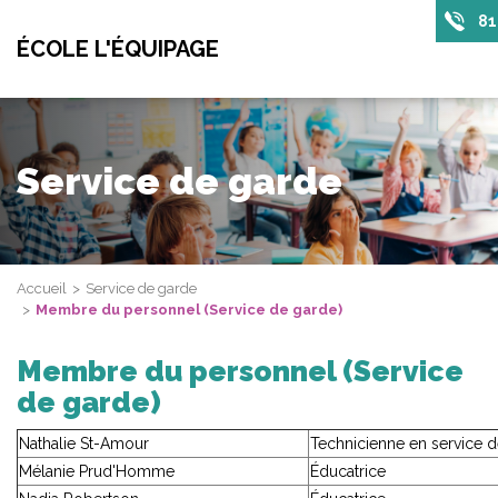
81
ÉCOLE L'ÉQUIPAGE
Service de garde
Accueil
Service de garde
Membre du personnel (Service de garde)
Membre du personnel (Service
de garde)
Nathalie St-Amour
Technicienne en service 
Mélanie Prud'Homme
Éducatrice